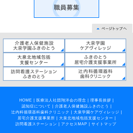
HOME
|
医療法人社団翔洋会の理念
|
理事長挨拶
|
認知症について
|
介護老人保健施設ふきのとう
|
辻内科循環器科歯科クリニック
|
大泉学園ケアヴィレッジ
|
居宅介護支援事業所
|
大泉北地域包括支援センター
|
訪問看護ステーション
|
アクセスMAP
|
サイトマップ