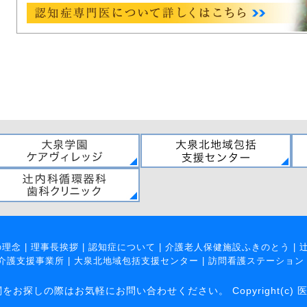
の理念
|
理事長挨拶
|
認知症について
|
介護老人保健施設ふきのとう
|
介護支援事業所
|
大泉北地域包括支援センター
|
訪問看護ステーション
の際はお気軽にお問い合わせください。 Copyright(c) 医療法人社団