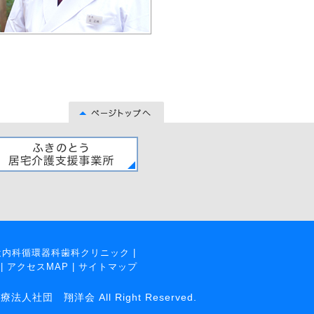
辻内科循環器科歯科クリニック
|
|
アクセスMAP
|
サイトマップ
 翔洋会 All Right Reserved.