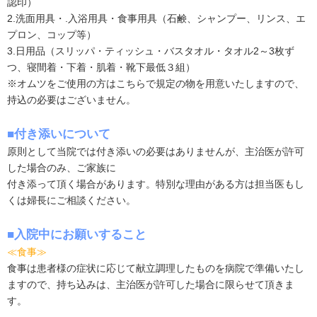
認印）
2.洗面用具・.入浴用具・食事用具（石鹸、シャンプー、リンス、エ
プロン、コップ等）
3.日用品（スリッパ・ティッシュ・バスタオル・タオル2～3枚ず
つ、寝間着・下着・肌着・靴下最低３組）
※オムツをご使用の方はこちらで規定の物を用意いたしますので、
持込の必要はございません。
■付き添いについて
原則として当院では付き添いの必要はありませんが、主治医が許可
した場合のみ、ご家族に
付き添って頂く場合があります。特別な理由がある方は担当医もし
くは婦長にご相談ください。
■入院中にお願いすること
≪食事≫
食事は患者様の症状に応じて献立調理したものを病院で準備いたし
ますので、持ち込みは、主治医が許可した場合に限らせて頂きま
す。