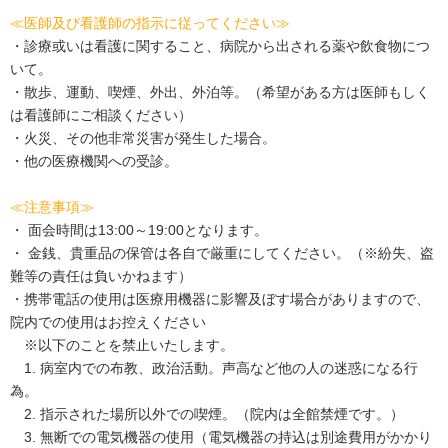
≪医師及び看護師の指示に従ってください≫
・診療或いは看護に関すること、病院から出される薬や飲食物につ
いて。
・散歩、運動、喫煙、外出、外泊等。（希望がある方は医師もしく
は看護師にご相談ください）
・火災、その他非常災害が発生した場合。
・他の医療機関への受診。
≪注意事項≫
・ 面会時間は13:00～19:00となります。
・ 金銭、貴重品の保管は各自で厳重にしてください。（※紛失、盗
難等の責任は負いかねます）
・携帯電話の使用は医療用機器に影響及ぼす場合がありますので、
院内での使用はお控えください
※以下のことを禁止いたします。
1. 病室内での布教、政治活動。声高など他の人の迷惑になる行
為。
2. 指示された場所以外での喫煙。（院内は全館禁煙です。）
3. 無断での電気機器の使用（電気機器の持込は別途費用がかかり