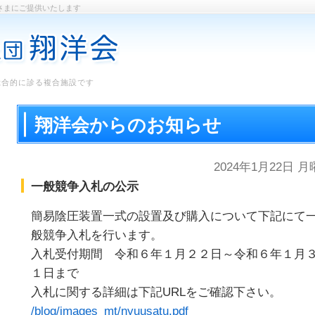
さまにご提供いたします
総合的に診る複合施設です
翔洋会からのお知らせ
2024年1月22日 
一般競争入札の公示
簡易陰圧装置一式の設置及び購入について下記にて
般競争入札を行います。
入札受付期間 令和６年１月２２日～令和６年１月
１日まで
入札に関する詳細は下記URLをご確認下さい。
/blog/images_mt/nyuusatu.pdf