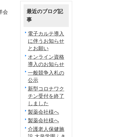
最近のブログ記
洋会
事
電子カルテ導入
に伴うお知らせ
とお願い
オンライン資格
導入のお知らせ
一般競争入札の
公示
新型コロナワク
チン受付を終了
しました
製薬会社様へ
製薬会社様へ
介護老人保健施
設 大泉学園ふき