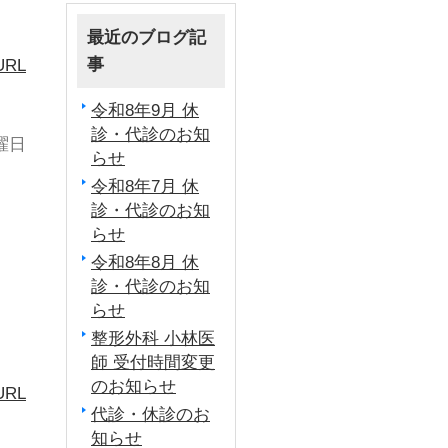
最近のブログ記
事
RL
令和8年9月 休
診・代診のお知
火曜日
らせ
令和8年7月 休
診・代診のお知
らせ
令和8年8月 休
診・代診のお知
らせ
く
整形外科 小林医
師 受付時間変更
のお知らせ
RL
代診・休診のお
知らせ