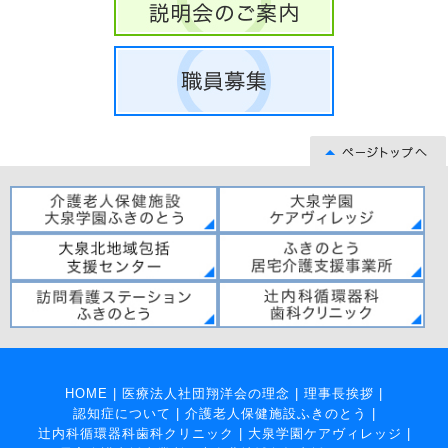
HOME
|
医療法人社団翔洋会の理念
|
理事長挨拶
|
認知症について
|
介護老人保健施設ふきのとう
|
辻内科循環器科歯科クリニック
|
大泉学園ケアヴィレッジ
|