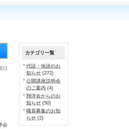
カテゴリ一覧
代診・休診のお
水曜日
知らせ
(272)
公開講座説明会
のご案内
(4)
０
翔洋会からのお
知らせ
(50)
職員募集のお知
らせ
(2)
洋会