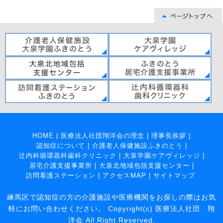
HOME
|
医療法人社団翔洋会の理念
|
理事長挨拶
|
認知症について
|
介護老人保健施設ふきのとう
|
辻内科循環器科歯科クリニック
|
大泉学園ケアヴィレッジ
|
居宅介護支援事業所
|
大泉北地域包括支援センター
|
訪問看護ステーション
|
アクセスMAP
|
サイトマップ
練馬区で認知症の方の介護施設や医療機関をお探しの際はお気
軽にお問い合わせください。 Copyright(c) 医療法人社団 翔
洋会 All Right Reserved.