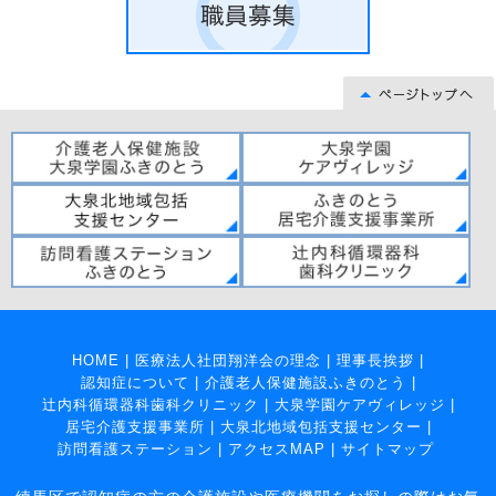
HOME
|
医療法人社団翔洋会の理念
|
理事長挨拶
|
認知症について
|
介護老人保健施設ふきのとう
|
辻内科循環器科歯科クリニック
|
大泉学園ケアヴィレッジ
|
居宅介護支援事業所
|
大泉北地域包括支援センター
|
訪問看護ステーション
|
アクセスMAP
|
サイトマップ