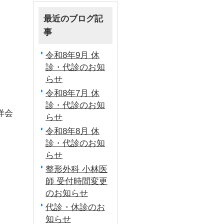
最近のブログ記
事
令和8年9月 休
診・代診のお知
らせ
令和8年7月 休
診・代診のお知
洋会
らせ
令和8年8月 休
診・代診のお知
らせ
整形外科 小林医
師 受付時間変更
のお知らせ
代診・休診のお
知らせ