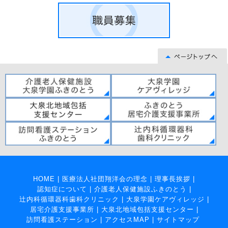
HOME
|
医療法人社団翔洋会の理念
|
理事長挨拶
|
認知症について
|
介護老人保健施設ふきのとう
|
辻内科循環器科歯科クリニック
|
大泉学園ケアヴィレッジ
|
居宅介護支援事業所
|
大泉北地域包括支援センター
|
訪問看護ステーション
|
アクセスMAP
|
サイトマップ